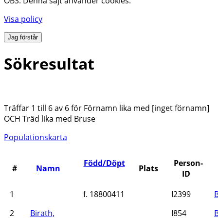
OBS: Denna sajt använder cookies.
Visa policy
Jag förstår
Sökresultat
Träffar 1 till 6 av 6 för Förnamn lika med [inget förnamn]
OCH Träd lika med Bruse
Populationskarta
Född/Döpt
Person-
#
Namn
Plats
ID
1
f. 18800411
I2399
2
Birath,
I854