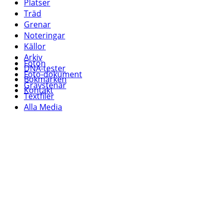
Platser
Träd
Grenar
Noteringar
Källor
Arkiv
Foton
DNA-tester
Foto-dokument
Bokmärken
Gravstenar
Kontakt
Textfiler
Alla Media