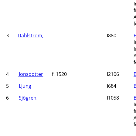
3
Dahlström,
I880
4
Jonsdotter
f. 1520
I2106
5
Ljung
I684
6
Sjögren,
I1058