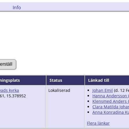
Info
ningsplats
Status
Länkad till
ads kyrka
Lokaliserad
Johan Emil
(d. 12 F
61, 15.378952
Hanna Andersson (
Klensmed Anders G
Clara Matilda Joha
Anna Konradina Ku
Flera länkar