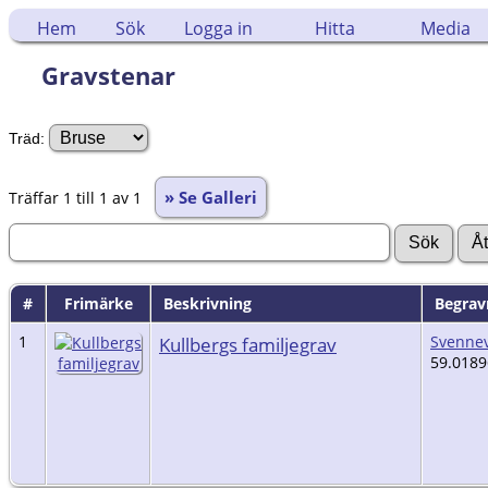
Hem
Sök
Logga in
Hitta
Media
Gravstenar
Träd:
» Se Galleri
Träffar 1 till 1 av 1
#
Frimärke
Beskrivning
Begrav
1
Kullbergs familjegrav
Svennev
59.0189