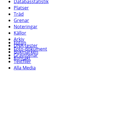
Databasstatistik
Platser
Träd
Grenar
Noteringar
Källor
Arkiv
Foton
DNA-tester
Foto-dokument
Bokmärken
Gravstenar
Kontakt
Textfiler
Alla Media