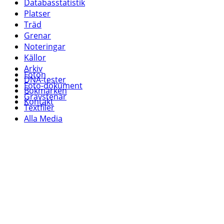
Databasstatistik
Platser
Träd
Grenar
Noteringar
Källor
Arkiv
Foton
DNA-tester
Foto-dokument
Bokmärken
Gravstenar
Kontakt
Textfiler
Alla Media