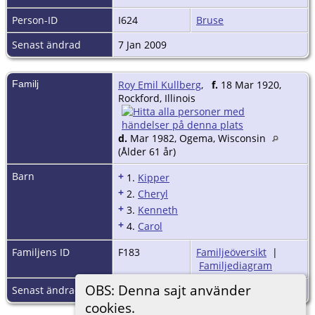
Person-ID
I624
Bruse
Senast ändrad
7 Jan 2009
Familj
Roy Emil Kullberg
,
f.
18 Mar 1920,
Rockford, Illinois
d.
Mar 1982, Ogema, Wisconsin
(Ålder 61 år)
Barn
+
1.
Kipper
+
2.
Cheryl
+
3.
Kenneth
+
4.
Carol
Familjens ID
F183
Familjeöversikt
|
Familjediagram
OBS: Denna sajt använder
Senast ändrad
7 Jan 2009
cookies.