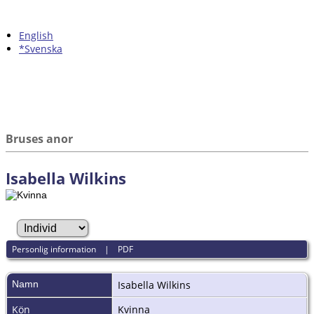
English
*Svenska
Bruses anor
Isabella Wilkins
Personlig information
|
PDF
Namn
Isabella
Wilkins
Kön
Kvinna