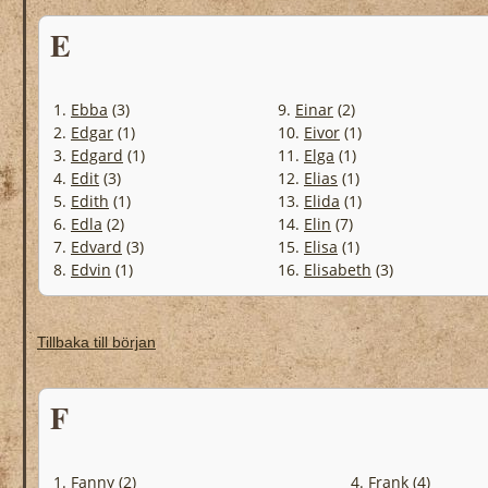
E
1.
Ebba
(3)
9.
Einar
(2)
2.
Edgar
(1)
10.
Eivor
(1)
3.
Edgard
(1)
11.
Elga
(1)
4.
Edit
(3)
12.
Elias
(1)
5.
Edith
(1)
13.
Elida
(1)
6.
Edla
(2)
14.
Elin
(7)
7.
Edvard
(3)
15.
Elisa
(1)
8.
Edvin
(1)
16.
Elisabeth
(3)
Tillbaka till början
F
1.
Fanny
(2)
4.
Frank
(4)