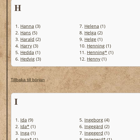
H
1.
Hanna
(3)
7.
Helena
(1)
2.
Hans
(5)
8.
Helga
(2)
3.
Harald
(2)
9.
Helge
(1)
4.
Harry
(3)
10.
Henning
(1)
5.
Hedda
(1)
11.
Henning*
(1)
6.
Hedvig
(3)
12.
Henny
(1)
Tillbaka till början
I
1.
Ida
(9)
5.
Ingeborg
(4)
2.
Ida*
(1)
6.
Ingegärd
(2)
3.
Inga
(1)
7.
Ingegerd
(1)
4.
Inga*
(1)
8.
Ingegerd*
(1)