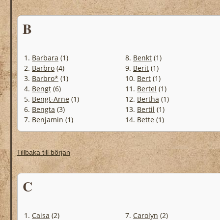
B
1.
Barbara
(1)
8.
Benkt
(1)
2.
Barbro
(4)
9.
Berit
(1)
3.
Barbro*
(1)
10.
Bert
(1)
4.
Bengt
(6)
11.
Bertel
(1)
5.
Bengt-Arne
(1)
12.
Bertha
(1)
6.
Bengta
(3)
13.
Bertil
(1)
7.
Benjamin
(1)
14.
Bette
(1)
Tillbaka till början
C
1.
Caisa
(2)
7.
Carolyn
(2)