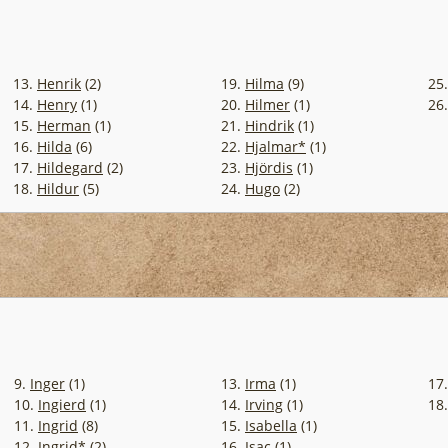
13.
Henrik
(2)
19.
Hilma
(9)
25
14.
Henry
(1)
20.
Hilmer
(1)
26
15.
Herman
(1)
21.
Hindrik
(1)
16.
Hilda
(6)
22.
Hjalmar*
(1)
17.
Hildegard
(2)
23.
Hjördis
(1)
18.
Hildur
(5)
24.
Hugo
(2)
9.
Inger
(1)
13.
Irma
(1)
17
10.
Ingierd
(1)
14.
Irving
(1)
18
11.
Ingrid
(8)
15.
Isabella
(1)
12.
Ingrid*
(2)
16.
Isac
(1)