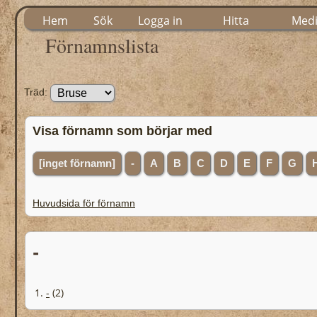
Hem
Sök
Logga in
Hitta
Med
Förnamnslista
Träd:
Visa förnamn som börjar med
[inget förnamn]
-
A
B
C
D
E
F
G
Huvudsida för förnamn
-
1.
-
(2)