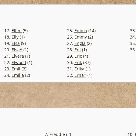
17.
Ellen
(5)
25.
Emma
(14)
33
18.
Elly
(1)
26.
Emmy
(2)
34
19.
Elsa
(9)
27.
Engla
(2)
35
20.
Elsa*
(1)
28.
Eni
(1)
36
21.
Elvera
(1)
29.
Eric
(4)
22.
Elwood
(1)
30.
Erik
(37)
23.
Emil
(3)
31.
Erika
(1)
24.
Emilia
(2)
32.
Erna*
(1)
7.
Freddie
(2)
10.