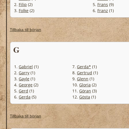
2.
Filip
(2)
5.
Frans
(9)
3.
Folke
(2)
6.
Franz
(1)
Tillbaka till början
G
1.
Gabriel
(1)
7.
Gerda*
(1)
2.
Garry
(1)
8.
Gertrud
(1)
3.
Gayle
(1)
9.
Glenn
(1)
4.
George
(2)
10.
Gloria
(2)
5.
Gerd
(1)
11.
Göran
(3)
6.
Gerda
(5)
12.
Gösta
(1)
Tillbaka till början