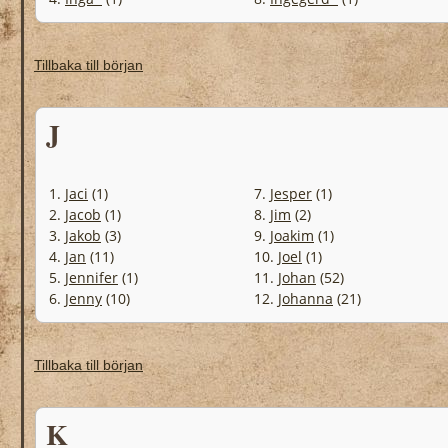
Tillbaka till början
J
1.
Jaci
(1)
7.
Jesper
(1)
2.
Jacob
(1)
8.
Jim
(2)
3.
Jakob
(3)
9.
Joakim
(1)
4.
Jan
(11)
10.
Joel
(1)
5.
Jennifer
(1)
11.
Johan
(52)
6.
Jenny
(10)
12.
Johanna
(21)
Tillbaka till början
K