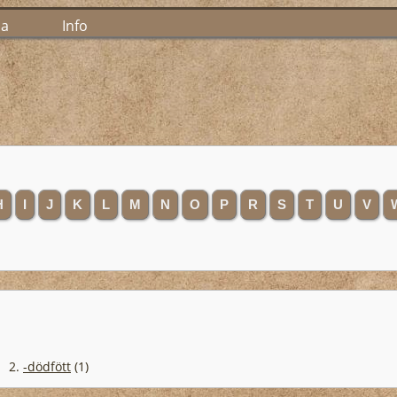
ia
Info
H
I
J
K
L
M
N
O
P
R
S
T
U
V
2.
-dödfött
(1)