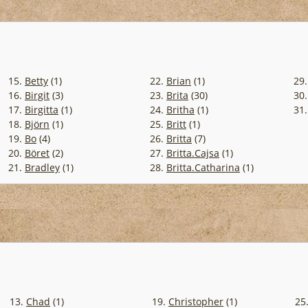
15.
Betty
(1)
22.
Brian
(1)
29
16.
Birgit
(3)
23.
Brita
(30)
30
17.
Birgitta
(1)
24.
Britha
(1)
31
18.
Björn
(1)
25.
Britt
(1)
19.
Bo
(4)
26.
Britta
(7)
20.
Böret
(2)
27.
Britta.Cajsa
(1)
21.
Bradley
(1)
28.
Britta.Catharina
(1)
13.
Chad
(1)
19.
Christopher
(1)
25