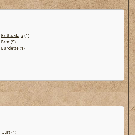
.
Britta.Maja
(1)
.
Bror
(5)
.
Burdette
(1)
.
Curt
(1)