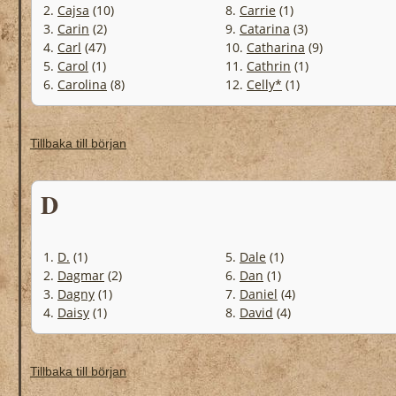
2.
Cajsa
(10)
8.
Carrie
(1)
3.
Carin
(2)
9.
Catarina
(3)
4.
Carl
(47)
10.
Catharina
(9)
5.
Carol
(1)
11.
Cathrin
(1)
6.
Carolina
(8)
12.
Celly*
(1)
Tillbaka till början
D
1.
D.
(1)
5.
Dale
(1)
2.
Dagmar
(2)
6.
Dan
(1)
3.
Dagny
(1)
7.
Daniel
(4)
4.
Daisy
(1)
8.
David
(4)
Tillbaka till början