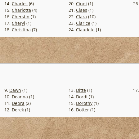
14.
Charles
(6)
20.
Cindi
(1)
26
15.
Charlotta
(4)
21.
Claes
(1)
16.
Cherstin
(1)
22.
Clara
(10)
17.
Cheryl
(1)
23.
Clarice
(1)
18.
Christina
(7)
24.
Claudete
(1)
9.
Dawn
(1)
13.
Ditte
(1)
17
10.
Deanna
(1)
14.
Dordi
(1)
11.
Debra
(2)
15.
Dorothy
(1)
12.
Derek
(1)
16.
Dotter
(1)