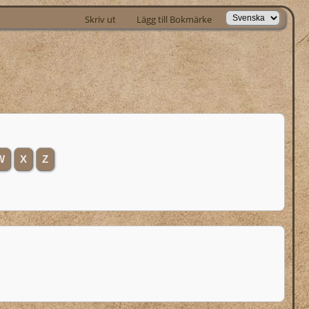
Skriv ut
Lägg till Bokmärke
W
X
Z