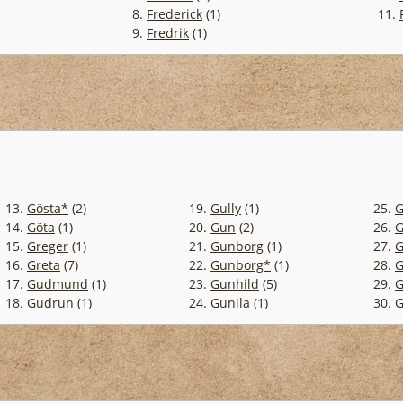
8.
Frederick
(1)
11.
9.
Fredrik
(1)
13.
Gösta*
(2)
19.
Gully
(1)
25.
G
14.
Göta
(1)
20.
Gun
(2)
26.
G
15.
Greger
(1)
21.
Gunborg
(1)
27.
G
16.
Greta
(7)
22.
Gunborg*
(1)
28.
G
17.
Gudmund
(1)
23.
Gunhild
(5)
29.
G
18.
Gudrun
(1)
24.
Gunila
(1)
30.
G