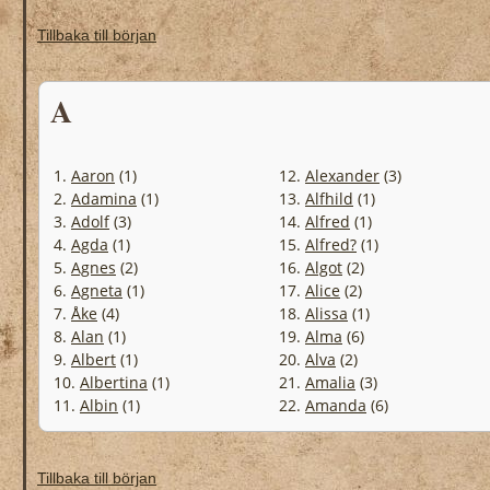
Tillbaka till början
A
1.
Aaron
(1)
12.
Alexander
(3)
2.
Adamina
(1)
13.
Alfhild
(1)
3.
Adolf
(3)
14.
Alfred
(1)
4.
Agda
(1)
15.
Alfred?
(1)
5.
Agnes
(2)
16.
Algot
(2)
6.
Agneta
(1)
17.
Alice
(2)
7.
Åke
(4)
18.
Alissa
(1)
8.
Alan
(1)
19.
Alma
(6)
9.
Albert
(1)
20.
Alva
(2)
10.
Albertina
(1)
21.
Amalia
(3)
11.
Albin
(1)
22.
Amanda
(6)
Tillbaka till början