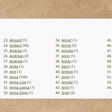
23.
Amund
(1)
34.
Anna?
(1)
45
24.
Anders
(59)
35.
Annie
(2)
46
25.
Andrea
(1)
36.
Annika
(1)
47
26.
Andreas
(3)
37.
Anny
(1)
48
27.
Andrew
(1)
38.
Anton
(1)
49
28.
Anita
(1)
39.
April
(1)
50
29.
Ann
(1)
40.
Ardyce
(1)
51
30.
Anna
(100)
41.
Arne
(1)
52
31.
Anna-Lisa
(1)
42.
Arnold
(1)
53
32.
Anna.Lovisa
(1)
43.
Arnt
(1)
54
33.
Anna.Stina
(1)
44.
Aron
(2)