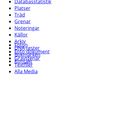
Databasstatistik
Platser
Träd
Grenar
Noteringar
Källor
Arkiv
Foton
DNA-tester
Foto-dokument
Bokmärken
Gravstenar
Kontakt
Textfiler
Alla Media